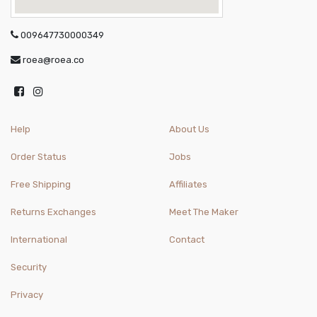
009647730000349
roea@roea.co
Help
About Us
Order Status
Jobs
Free Shipping
Affiliates
Returns Exchanges
Meet The Maker
International
Contact
Security
Privacy