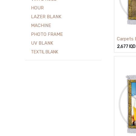
HOUR
LAZER BLANK
MACHINE
PHOTO FRAME
Carpets 
UV BLANK
A3) زولية
2,677
IQD
TEXTIL BLANK