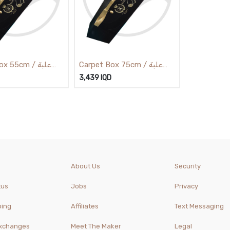
Carpet Box 75cm / علبة
pet Box 55cm
زولية 75سم
زولي
3,439
IQD
About Us
Security
tus
Jobs
Privacy
ping
Affiliates
Text Messaging
Exchanges
Meet The Maker
Legal