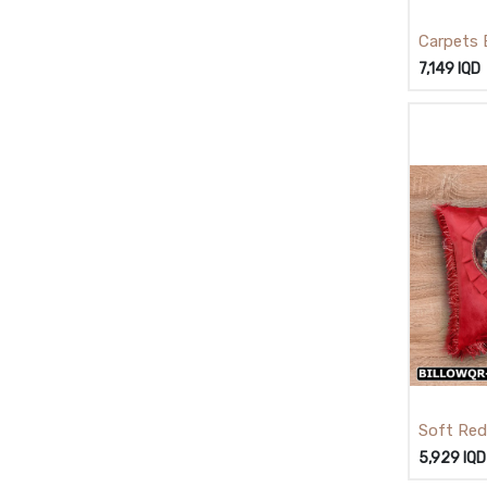
Carpets 
زولية
7,149
IQD
Soft Red
ة قلب
5,929
IQD