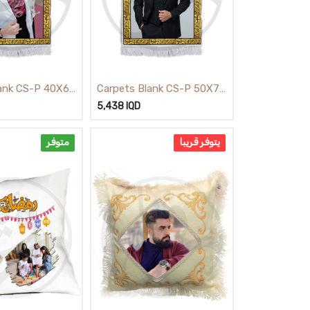
lank CS-P 40X60
Carpets Blank CS-P 50X70
زولية
5,438
IQD
يتوفر قريبا
متوفر