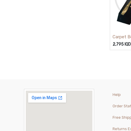
Car / علبة
ة 55سم
2,795
IQD
Help
Order Sta
Free Ship
Returns 