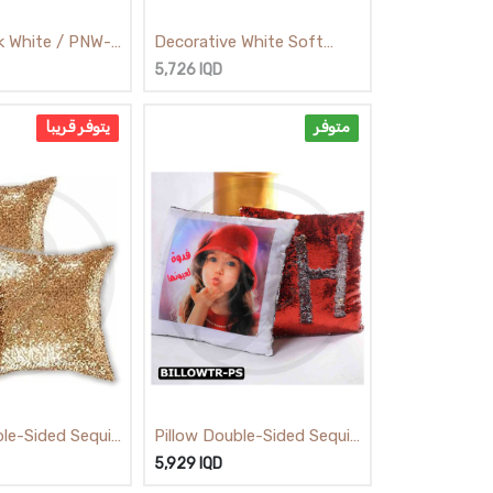
nk White / PNW-
Decorative White Soft
Rhombus Pillow PFW-PS /
PS (ZX-10)/ وسادة بيضاء
5,726
IQD
وسادة بيجي مربع
متوفر
يتوفر قريبا
ble-Sided Sequin
Pillow Double-Sided Sequin
White & Red / وسادة ترتر
 & Gold
5,929
IQD
احمر