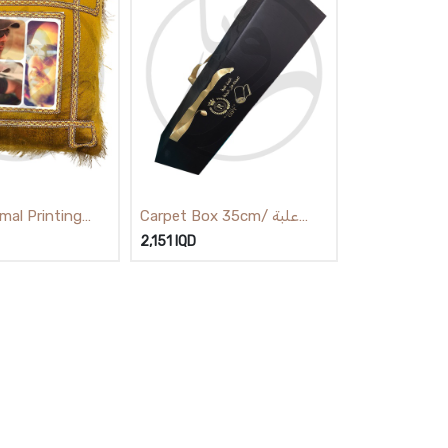
Carpet Box 35cm/ علبة
mal Printing
زولية 35سم
e Brouwn
2,151
IQD