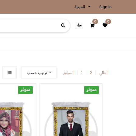
Sign in
العربية
0
0
ترتيب حسب
التالي
2
1
السابق
متوفر
متوفر