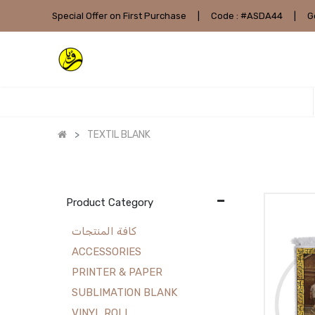
Special Offer on First Purchase
|
Code : #ASDA44
|
G
TEXTIL BLANK
Product Category
كافة المنتجات
ACCESSORIES
PRINTER & PAPER
SUBLIMATION BLANK
VINYL ROLL