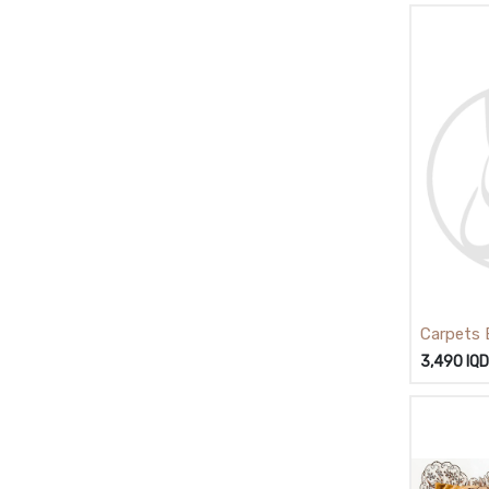
Carpets 
ل الزولية
3,490
IQD
المطبوعة