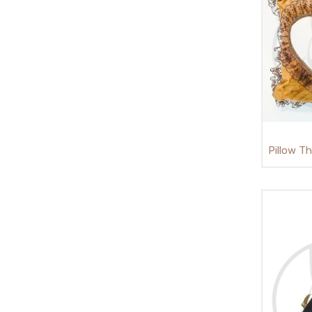
Pillow Th
ة